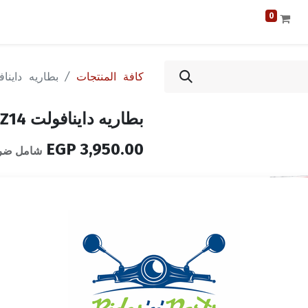
0
كافة المنتجات
بطاريه داينافول
بطاريه داينافولت TTZ14
EGP
3,950.00
شامل ضريب
نفدت الكمية
تلقّ إشعاراً عندما يكون ا
حفظ لوقت لاحق
الشروط والأحكام
ضمان إرجاع الأموال خلال 14 يوماً