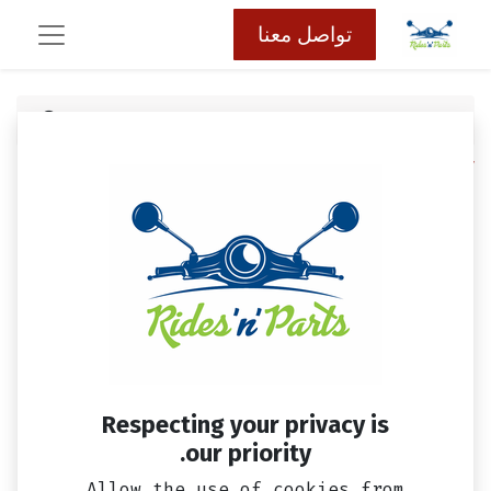
تواصل معنا
كافة المنتجات
عتب سيمفوني SYM (طقم)
Respecting your privacy is
our priority.
Allow the use of cookies from