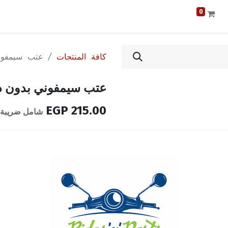
0
كافة المنتجات
عتب سيمفوني بد
عتب سيمفوني بدون دهان SYM
EGP
215.00
شامل ضريبة ا
لون
مقارنة
نفدت الكمية
تلقّ إشعاراً عندما يكون ا