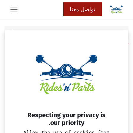
تواصل معنا
كافة المنتجات
مرايا سيمفوني S (طقم)
Respecting your privacy is
our priority.
Allow the use of cookies from