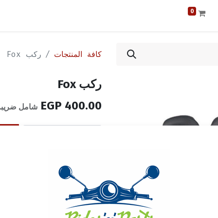
0
كافة المنتجات
ركب Fox
ركب Fox
EGP
400.00
شامل ضريبة 
إضافة إلى قائمة الأمنيا
فقط 1 وحدة(ات) متبقي.
الشروط والأحكام
ضمان إرجاع الأموال خلال 14 يوماً