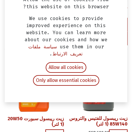
this website on this browser?
زيت فورما اكتيف 20W-50
معدني
We use cookies to provide
زيت فورما سكوتر بلاس 10W-
improved experience on this
40 تخليقي بالكامل
website. You can learn more
about our cookies and how we
EGP
330.00
EGP
280.00
use them in our
سياسة ملفات
تعريف الارتباط
.
Allow all cookies
Only allow essential cookies
زيت ريبسول للفتيس والتروس
زيت ريبسول سبورت 20W50
85W140 (1 لتر)
(1 لتر)